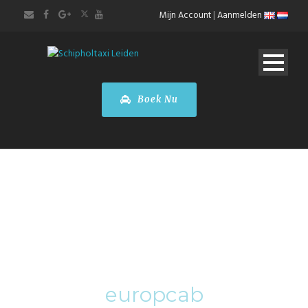
Mijn Account
|
Aanmelden
Boek Nu
By
europcab