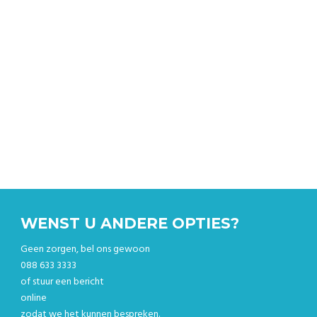
Breken de ritprijs en boek uw rit online.
WENST U ANDERE OPTIES?
Geen zorgen, bel ons gewoon
088 633 3333
of stuur een bericht
online
zodat we het kunnen bespreken.