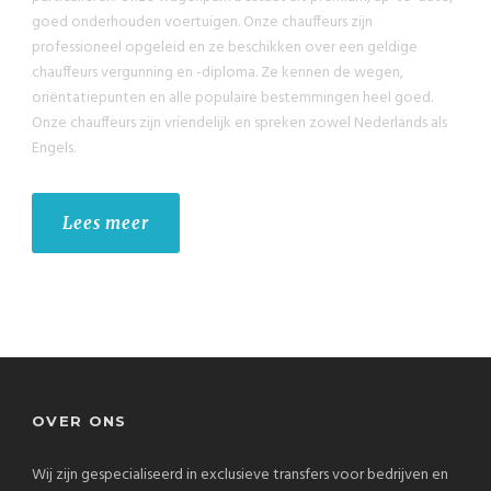
goed onderhouden voertuigen. Onze chauffeurs zijn
professioneel opgeleid en ze beschikken over een geldige
chauffeurs vergunning en -diploma. Ze kennen de wegen,
oriëntatiepunten en alle populaire bestemmingen heel goed.
Onze chauffeurs zijn vriendelijk en spreken zowel Nederlands als
Engels.
Lees meer
OVER ONS
Wij zijn gespecialiseerd in exclusieve transfers voor bedrijven en