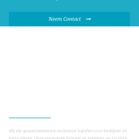
Neem Contact
WIJ GARANDEREN,
U ZULT EEN
GEWELDIG
ERVARING HEBBEN
Wij zijn gespecialiseerd in exclusieve transfers voor bedrijven en
particulieren. Onze wagenpark bestaat uit premium, up-to-date,