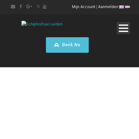
Mijn Account
|
Aanmelden
Boek Nu
BOEK EEN RIT