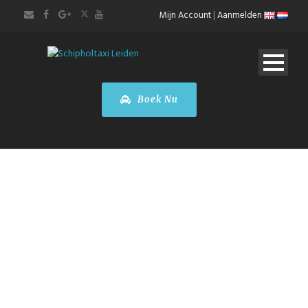
Mijn Account
|
Aanmelden
Boek Nu
Mini
Touringcar