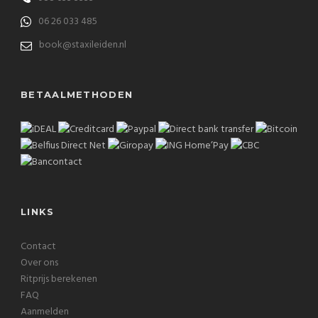
06 26 033 485
book@staxileiden.nl
BETAALMETHODEN
LINKS
Contact
Over ons
Ritprijs berekenen
FAQ
Aanmelden