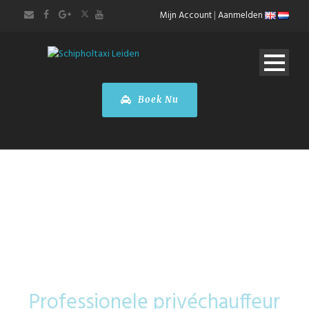
Mijn Account
|
Aanmelden
Boek Nu
Tesla Model S
Professionele privéchauffeur