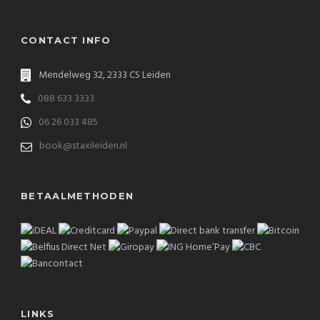
CONTACT INFO
Mendelweg 32, 2333 CS Leiden
088 633 3333
06 26 033 485
book@staxileiden.nl
BETAALMETHODEN
LINKS