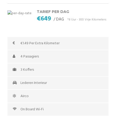
TARIEF PER DAG
€649
/ DAG
*8 Uur - 300 Vrije Kilometers
€1.49 Per Extra Kilometer
4 Passagiers
3 Koffers
Lederen Interieur
Airco
On Board Wi-Fi