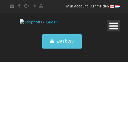
Mijn Account
|
Aanmelden
Boek Nu