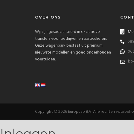
OVER ONS
CONT
Wij zijn gespecialiseerd in exclusieve
Men
transfers voor bedrijven en particulieren.
088
Onze wagenpark bestaat uit premium
06 
nieuwste modellen en goed onderhouden
voertuigen.
boo
Copyright © 2026 Europcab B.V. Alle rechten voorbeh
Inloggen