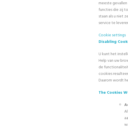
meeste gevallen 
functies die zij 
staan als u niet
service te levere
Cookie settings
Disabling Cook
U kunt het inste
Help van uw brow
de functionalite
cookies resulteer
Daarom wordt het
The Cookies W
A
Al
aa
wa