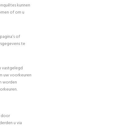
 enquêtes kunnen
omen of om u
pagina’s of
rsgegevens te
n vastgelegd
Om uw voorkeuren
an worden
orkeuren.
 door
derden u via