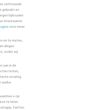
 en vertrouwde
e gebruikt en
ingen bijhouden
we interessante
pagina
voor meer
en en te meten,
nen dingen
t, zodat wij
en aan in de
cties testen,
tente ervaring
en welke
 waarmee u op
eze te laten
hatsapp, Twitter,