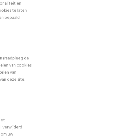
onaliteit en
ookies te laten
een bepaald
en (raadpleeg de
kelen van cookies
kelen van
van deze site.
het
l verwijderd
n om uw