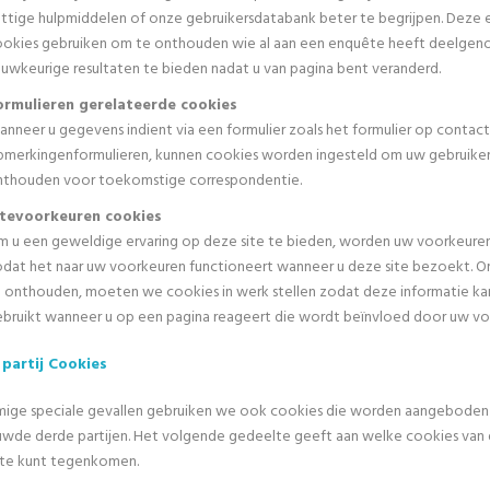
ttige hulpmiddelen of onze gebruikersdatabank beter te begrijpen. Deze
ookies gebruiken om te onthouden wie al aan een enquête heeft deelgen
uwkeurige resultaten te bieden nadat u van pagina bent veranderd.
ormulieren gerelateerde cookies
nneer u gegevens indient via een formulier zoals het formulier op contact
pmerkingenformulieren, kunnen cookies worden ingesteld om uw gebruike
nthouden voor toekomstige correspondentie.
itevoorkeuren cookies
 u een geweldige ervaring op deze site te bieden, worden uw voorkeure
dat het naar uw voorkeuren functioneert wanneer u deze site bezoekt. 
 onthouden, moeten we cookies in werk stellen zodat deze informatie k
bruikt wanneer u op een pagina reageert die wordt beïnvloed door uw vo
partij Cookies
mige speciale gevallen gebruiken we ook cookies die worden aangeboden
uwde derde partijen. Het volgende gedeelte geeft aan welke cookies van 
ite kunt tegenkomen.