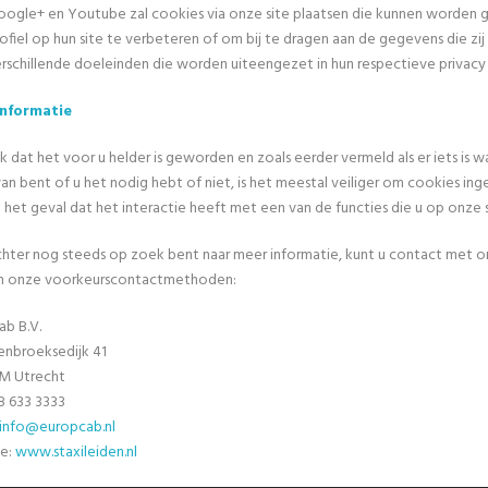
ogle+ en Youtube zal cookies via onze site plaatsen die kunnen worden 
ofiel op hun site te verbeteren of om bij te dragen aan de gegevens die zi
rschillende doeleinden die worden uiteengezet in hun respectieve privacy
Informatie
k dat het voor u helder is geworden en zoals eerder vermeld als er iets is w
an bent of u het nodig hebt of niet, is het meestal veiliger om cookies in
n het geval dat het interactie heeft met een van de functies die u op onze s
echter nog steeds op zoek bent naar meer informatie, kunt u contact met 
n onze voorkeurscontactmethoden:
ab B.V.
enbroeksedijk 41
M Utrecht
8 633 3333
info@europcab.nl
e:
www.staxileiden.nl