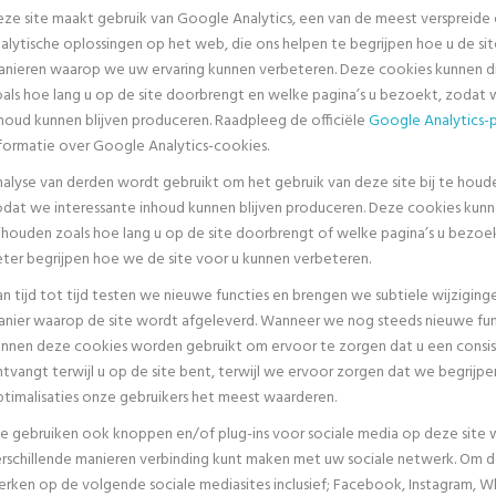
ze site maakt gebruik van Google Analytics, een van de meest verspreide
alytische oplossingen op het web, die ons helpen te begrijpen hoe u de sit
nieren waarop we uw ervaring kunnen verbeteren. Deze cookies kunnen d
als hoe lang u op de site doorbrengt en welke pagina’s u bezoekt, zodat 
houd kunnen blijven produceren. Raadpleeg de officiële
Google Analytics-
formatie over Google Analytics-cookies.
alyse van derden wordt gebruikt om het gebruik van deze site bij te houd
dat we interessante inhoud kunnen blijven produceren. Deze cookies kun
jhouden zoals hoe lang u op de site doorbrengt of welke pagina’s u bezoek
ter begrijpen hoe we de site voor u kunnen verbeteren.
n tijd tot tijd testen we nieuwe functies en brengen we subtiele wijziging
nier waarop de site wordt afgeleverd. Wanneer we nog steeds nieuwe fun
nnen deze cookies worden gebruikt om ervoor te zorgen dat u een consis
tvangt terwijl u op de site bent, terwijl we ervoor zorgen dat we begrijp
timalisaties onze gebruikers het meest waarderen.
 gebruiken ook knoppen en/of plug-ins voor sociale media op deze site
rschillende manieren verbinding kunt maken met uw sociale netwerk. Om d
rken op de volgende sociale mediasites inclusief; Facebook, Instagram, W