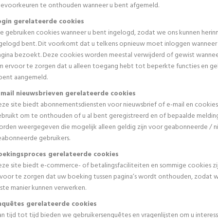
itevoorkeuren te onthouden wanneer u bent afgemeld.
ogin gerelateerde cookies
 gebruiken cookies wanneer u bent ingelogd, zodat we ons kunnen herinn
gelogd bent. Dit voorkomt dat u telkens opnieuw moet inloggen wanneer
gina bezoekt. Deze cookies worden meestal verwijderd of gewist wanneer
 ervoor te zorgen dat u alleen toegang hebt tot beperkte functies en g
 bent aangemeld.
-mail nieuwsbrieven gerelateerde cookies
ze site biedt abonnementsdiensten voor nieuwsbrief of e-mail en cookie
bruikt om te onthouden of u al bent geregistreerd en of bepaalde meld
rden weergegeven die mogelijk alleen geldig zijn voor geabonneerde / n
eabonneerde gebruikers.
oekingsproces gerelateerde cookies
ze site biedt e-commerce- of betalingsfaciliteiten en sommige cookies zi
voor te zorgen dat uw boeking tussen pagina’s wordt onthouden, zodat 
iste manier kunnen verwerken.
nquêtes gerelateerde cookies
n tijd tot tijd bieden we gebruikersenquêtes en vragenlijsten om u interess