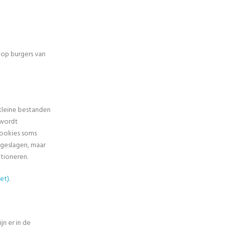
 op burgers van
 kleine bestanden
 wordt
cookies soms
geslagen, maar
tioneren.
et)
.
n er in de