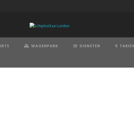
ORTS
WAGENPARK
DIENSTEN
TARIE
COOKIEBELEID
Lees onze volledige cookieverklaring op deze pagina