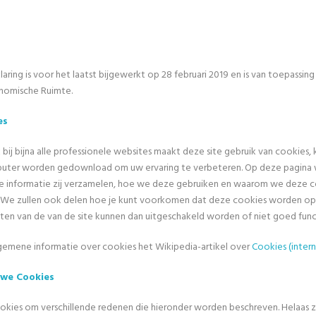
ring is voor het laatst bijgewerkt op 28 februari 2019 en is van toepassing
nomische Ruimte.
es
k bij bijna alle professionele websites maakt deze site gebruik van cookies,
puter worden gedownload om uw ervaring te verbeteren. Op deze pagina
e informatie zij verzamelen, hoe we deze gebruiken en waarom we deze 
 We zullen ook delen hoe je kunt voorkomen dat deze cookies worden op
n van de van de site kunnen dan uitgeschakeld worden of niet goed func
gemene informatie over cookies het Wikipedia-artikel over
Cookies (intern
 we Cookies
kies om verschillende redenen die hieronder worden beschreven. Helaas zij