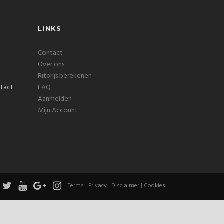
LINKS
Contact
Over ons
Ritprijs berekenen
FAQ
Aanmelden
Mijn Account
Terms
|
Privacy
|
Disclaimer
|
Cookies