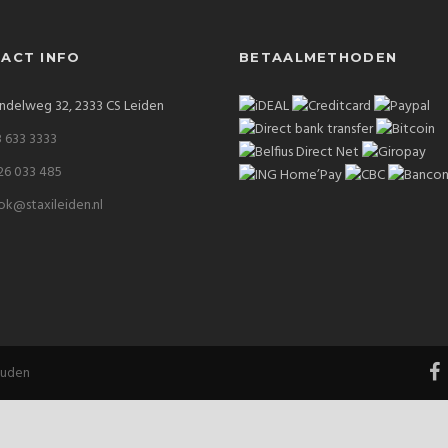
ACT INFO
BETAALMETHODEN
delweg 32, 2333 CS Leiden
 633 3333
26 033 485
k@staxileiden.nl
ouden