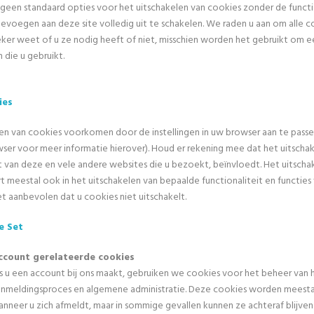
geen standaard opties voor het uitschakelen van cookies zonder de functi
toevoegen aan deze site volledig uit te schakelen. We raden u aan om alle c
 zeker weet of u ze nodig heeft of niet, misschien worden het gebruikt om 
n die u gebruikt.
ies
llen van cookies voorkomen door de instellingen in uw browser aan te pass
ser voor meer informatie hierover). Houd er rekening mee dat het uitscha
it van deze en vele andere websites die u bezoekt, beïnvloedt. Het uitscha
t meestal ook in het uitschakelen van bepaalde functionaliteit en functies 
 aanbevolen dat u cookies niet uitschakelt.
e Set
ccount gerelateerde cookies
s u een account bij ons maakt, gebruiken we cookies voor het beheer van 
nmeldingsproces en algemene administratie. Deze cookies worden meesta
nneer u zich afmeldt, maar in sommige gevallen kunnen ze achteraf blijve