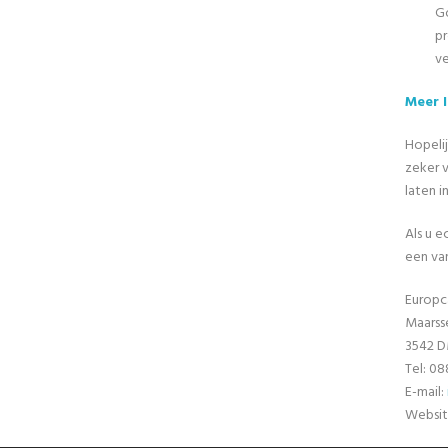
Go
pr
ve
Meer 
Hopelij
zeker v
laten i
Als u 
een va
Europc
Maarss
3542 D
Tel: 08
E-mail:
Websit