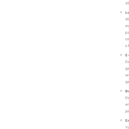
s
L
We
in
pa
om
u
E
De
ge
wo
g
B
De
er
ju
E
Va