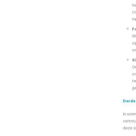
nu
c
na
F
Wa
o
o
S
Om
zo
te
ge
Derde 
In som
vertro
deze s