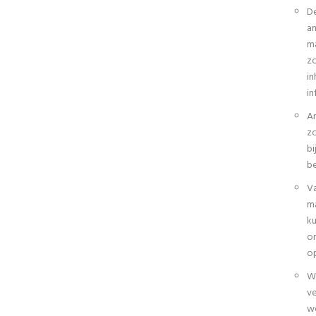
De
an
ma
zo
in
in
An
zo
bi
be
Va
ma
ku
on
op
We
ve
we