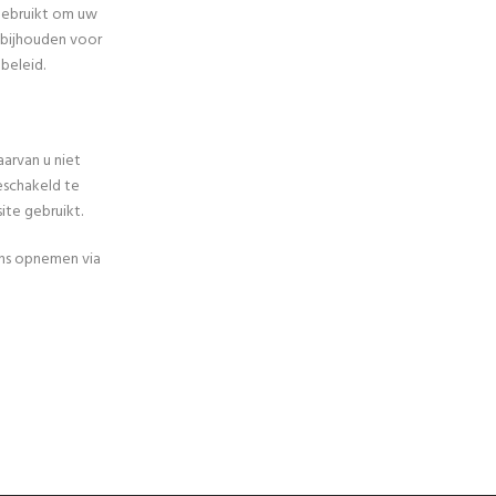
gebruikt om uw
j bijhouden voor
 beleid.
aarvan u niet
geschakeld te
ite gebruikt.
ons opnemen via