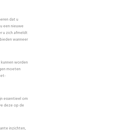
eren dat u
 u een nieuwe
 u zich afmeldt
ebieden wanneer
s kunnen worden
ingen moeten
iet-
jn essentieel om
we deze op de
ante inzichten,