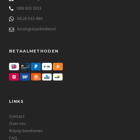
088 633 3333
06 26 033 485
book@staxileiden.nl
BETAALMETHODEN
LINKS
Contact
Over ons
Ritprijs berekenen
FAQ