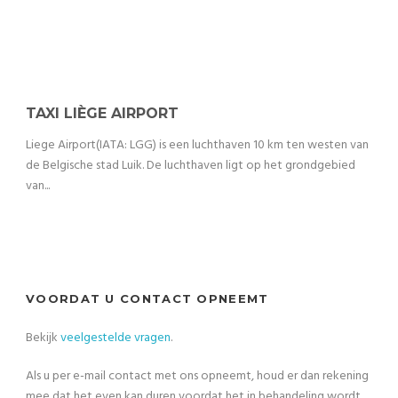
TAXI LIÈGE AIRPORT
Liege Airport(IATA: LGG) is een luchthaven 10 km ten westen van
de Belgische stad Luik. De luchthaven ligt op het grondgebied
van...
VOORDAT U CONTACT OPNEEMT
Bekijk
veelgestelde vragen
.
Als u per e-mail contact met ons opneemt, houd er dan rekening
mee dat het even kan duren voordat het in behandeling wordt