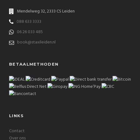
Mendelweg 32, 2333 CS Leiden
088 633 3333
06 26 033 485
book@staxileiden.nl
BETAALMETHODEN
LINKS
Contact
Over ons