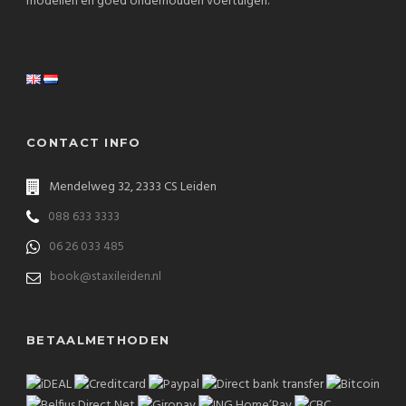
modellen en goed onderhouden voertuigen.
CONTACT INFO
Mendelweg 32, 2333 CS Leiden
088 633 3333
06 26 033 485
book@staxileiden.nl
BETAALMETHODEN