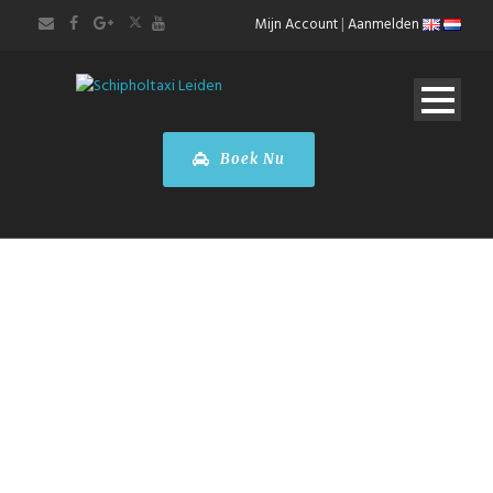
Mijn Account
|
Aanmelden
Boek Nu
TROUWVERVOER